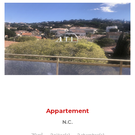
Appartement
N.C.
70 m²
3 pièce(s)
2 chambre(s)