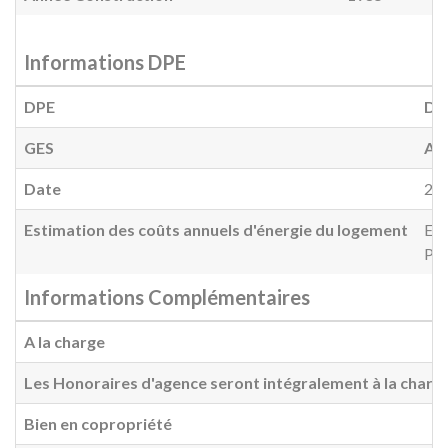
Informations DPE
DPE
D
(
GES
A
(
Date
20
Estimation des coûts annuels d'énergie du logement
Ent
Pri
Informations Complémentaires
A la charge
Les Honoraires d'agence seront intégralement à la charg
Bien en copropriété