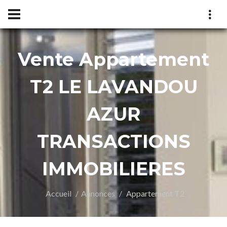
Vente Appartement
UR
T2 LE LAVANDOU
AZUR
TRANSACTIONS
IMMOBILIERES
Accueil
Annonces
Appartement T2