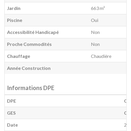
Jardin
663 m²
Piscine
Oui
Accessibilité Handicapé
Non
Proche Commodités
Non
Chauffage
Chaudière
Année Construction
Informations DPE
DPE
C
(
GES
C
(
Date
20