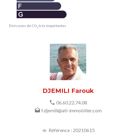
Émissions de CO
très importantes
2
DJEMILI Farouk
06.60.22.74.08
f.djemili@ati-immobilier.com
Référence : 20210615