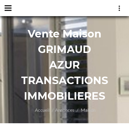
Vente Maison
UR
GRIMAUD
AZUR
TRANSACTIONS
IMMOBILIERES
Accueil
Annonces
Maison