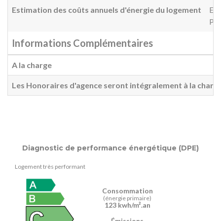
Estimation des coûts annuels d'énergie du logement
Ent
Pri
Informations Complémentaires
A la charge
Les Honoraires d'agence seront intégralement à la charg
Diagnostic de performance énergétique (DPE)
Logement très performant
Consommation
(énergie primaire)
123 kwh/m².an
Émissions