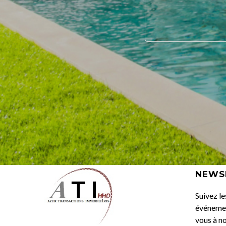
NEWS
Suivez le
événemen
vous à no