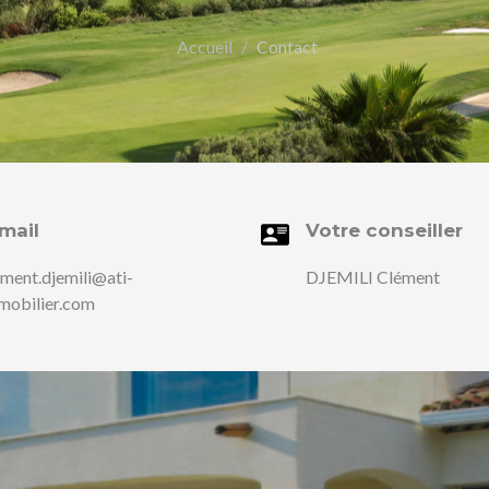
Accueil
Contact
mail
Votre conseiller
ement.djemili@ati-
DJEMILI Clément
mobilier.com