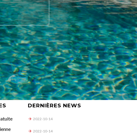
ES
DERNIÈRES NEWS
atuite
2022-10-14
ienne
2022-10-14