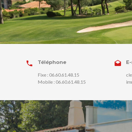
Téléphone
E-
Fixe : 06.60.61.48.15
cl
Mobile : 06.60.61.48.15
im