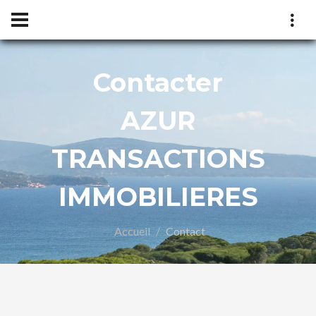
Contacter
AZUR
TRANSACTIONS
CTIONS
IMMOBILIERES
LIERES
Accueil
Contact