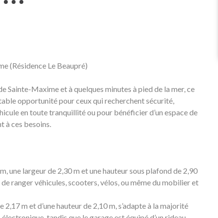
ime (Résidence Le Beaupré)
 de Sainte-Maxime et à quelques minutes à pied de la mer, ce
table opportunité pour ceux qui recherchent sécurité,
hicule en toute tranquillité ou pour bénéficier d’un espace de
 à ces besoins.
m, une largeur de 2,30 m et une hauteur sous plafond de 2,90
de ranger véhicules, scooters, vélos, ou même du mobilier et
de 2,17 m et d’une hauteur de 2,10 m, s’adapte à la majorité
p électronique, tandis que le garage est équipé d’un rideau