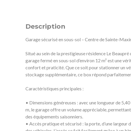
Description
Garage sécurisé en sous-sol – Centre de Sainte-Max
Situé au sein de la prestigieuse résidence Le Beaupré
garage fermé en sous-sol d’environ 12 m² est une véri
confort et praticité. Que ce soit pour stationner un vé
stockage supplémentaire, ce box répond parfaitement
Caractéristiques principales :
• Dimensions généreuses : avec une longueur de 5,40 
m, le garage offre un volume appréciable, permettant 
des équipements saisonniers.
• Accès pratique et sécurisé : la porte, d’une largeur 
des véhicules. L’accès se fait facilement grâce à un bi