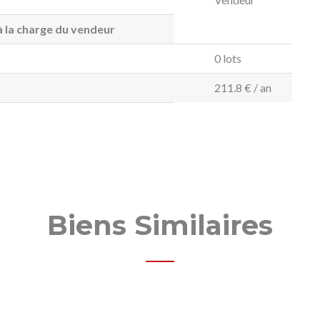
 la charge du vendeur
0 lots
211.8 € / an
Biens Similaires